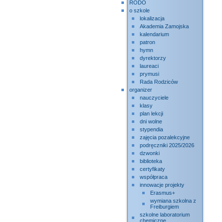
RODO
o szkole
lokalizacja
Akademia Zamojska
kalendarium
patron
hymn
dyrektorzy
laureaci
prymusi
Rada Rodziców
organizer
nauczyciele
klasy
plan lekcji
dni wolne
stypendia
zajęcia pozalekcyjne
podręczniki 2025/2026
dzwonki
biblioteka
certyfikaty
współpraca
innowacje projekty
Erasmus+
wymiana szkolna z
Freiburgiem
szkolne laboratorium
chemiczne