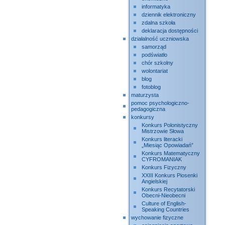
informatyka
dziennik elektroniczny
zdalna szkoła
deklaracja dostępności
działalność uczniowska
samorząd
podświatło
chór szkolny
wolontariat
blog
fotoblog
maturzysta
pomoc psychologiczno-
pedagogiczna
konkursy
Konkurs Polonistyczny
Mistrzowie Słowa
Konkurs literacki
„Miesiąc Opowiadań”
Konkurs Matematyczny
CYFROMANIAK
Konkurs Fizyczny
XXIII Konkurs Piosenki
Angielskiej
Konkurs Recytatorski
Obecni-Nieobecni
Culture of English-
Speaking Countries
wychowanie fizyczne