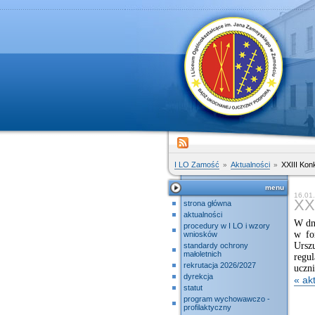
I LO Zamość
Aktualności
XXIII Kon
menu
16.01.
XXI
strona główna
aktualności
W dni
procedury w I LO i wzory
w fo
wniosków
Ursz
standardy ochrony
małoletnich
regu
rekrutacja 2026/2027
uczn
dyrekcja
« ak
statut
program wychowawczo -
profilaktyczny