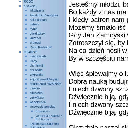
RODO
Jesteśmy młodzi, b
o szkole
Bo każdy z nas ma 
lokalizacja
Akademia Zamojska
I kiedy patron nam
kalendarium
patron
Możemy śmiało iść 
hymn
Gdy Jan Zamoyski 
dyrektorzy
laureaci
Zatroszczył się, by
prymusi
Rada Rodziców
Na co dzień nosił w
organizer
nauczyciele
By w szczęściu nam
klasy
plan lekcji
dni wolne
Więc śpiewajmy o lu
stypendia
zajęcia pozalekcyjne
Dobrą nauką budujm
podręczniki 2025/2026
I niech dzwony szcz
dzwonki
biblioteka
Dźwięcznie biją, gd
certyfikaty
współpraca
I niech dzwony szcz
innowacje projekty
Dźwięcznie biją, gd
Erasmus+
wymiana szkolna z
Freiburgiem
szkolne laboratorium
Ojczyźnie naszej s
chemiczne