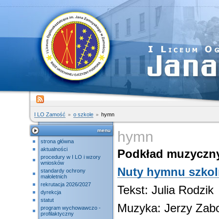
I LO Zamość
o szkole
hymn
menu
hymn
strona główna
aktualności
Podkład muzyczn
procedury w I LO i wzory
wniosków
Nuty hymnu szko
standardy ochrony
małoletnich
rekrutacja 2026/2027
Tekst: Julia Rodzik
dyrekcja
statut
Muzyka: Jerzy Zab
program wychowawczo -
profilaktyczny