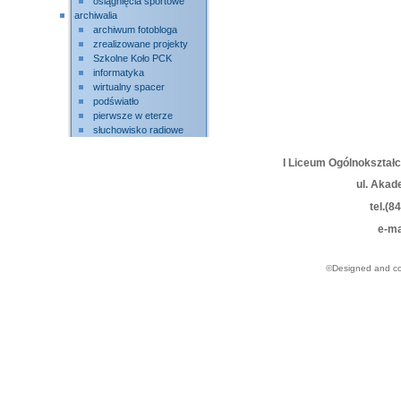
osiągnięcia sportowe
archiwalia
archiwum fotobloga
zrealizowane projekty
Szkolne Koło PCK
informatyka
wirtualny spacer
podświatło
pierwsze w eterze
słuchowisko radiowe
I Liceum Ogólnokształ
ul. Akad
tel.(8
e-ma
©Designed and c