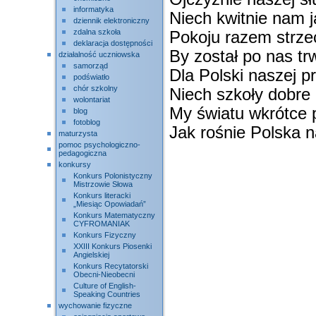
informatyka
Niech kwitnie nam 
dziennik elektroniczny
zdalna szkoła
Pokoju razem strze
deklaracja dostępności
By został po nas tr
działalność uczniowska
samorząd
Dla Polski naszej p
podświatło
chór szkolny
Niech szkoły dobre i
wolontariat
My światu wkrótce
blog
fotoblog
Jak rośnie Polska n
maturzysta
pomoc psychologiczno-
pedagogiczna
konkursy
Konkurs Polonistyczny
Mistrzowie Słowa
Konkurs literacki
„Miesiąc Opowiadań”
Konkurs Matematyczny
CYFROMANIAK
Konkurs Fizyczny
XXIII Konkurs Piosenki
Angielskiej
Konkurs Recytatorski
Obecni-Nieobecni
Culture of English-
Speaking Countries
wychowanie fizyczne