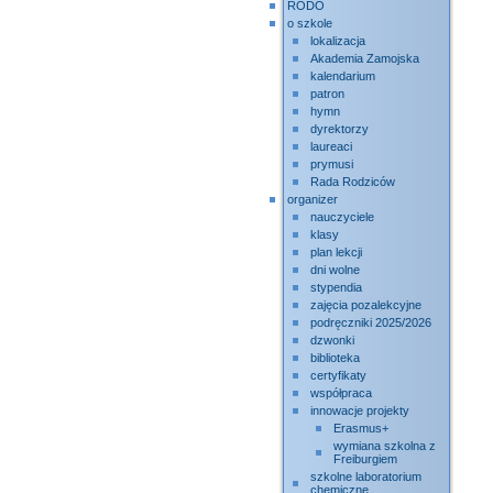
RODO
o szkole
lokalizacja
Akademia Zamojska
kalendarium
patron
hymn
dyrektorzy
laureaci
prymusi
Rada Rodziców
organizer
nauczyciele
klasy
plan lekcji
dni wolne
stypendia
zajęcia pozalekcyjne
podręczniki 2025/2026
dzwonki
biblioteka
certyfikaty
współpraca
innowacje projekty
Erasmus+
wymiana szkolna z
Freiburgiem
szkolne laboratorium
chemiczne