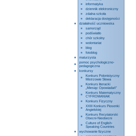
informatyka
dziennik elektroniczny
zdalna szkoła
deklaracja dostępności
działalność uczniowska
samorząd
podświatło
chór szkolny
wolontariat
blog
fotoblog
maturzysta
pomoc psychologiczno-
pedagogiczna
konkursy
Konkurs Polonistyczny
Mistrzowie Słowa
Konkurs literacki
„Miesiąc Opowiadań”
Konkurs Matematyczny
CYFROMANIAK
Konkurs Fizyczny
XXIII Konkurs Piosenki
Angielskiej
Konkurs Recytatorski
Obecni-Nieobecni
Culture of English-
Speaking Countries
wychowanie fizyczne