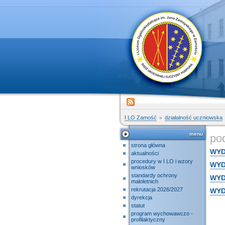
I LO Zamość
działalność uczniowska
menu
po
strona główna
WYD
aktualności
procedury w I LO i wzory
WYD
wniosków
standardy ochrony
WYDA
małoletnich
rekrutacja 2026/2027
WYD
dyrekcja
statut
program wychowawczo -
profilaktyczny