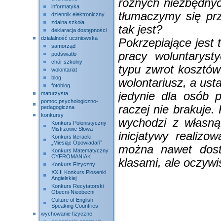
różnych niezbędnyc
informatyka
tłumaczymy się pr
dziennik elektroniczny
zdalna szkoła
tak jest?
deklaracja dostępności
działalność uczniowska
Pokrzepiające jest 
samorząd
pracy woluntaryst
podświatło
chór szkolny
typu zwrot kosztów
wolontariat
blog
wolontariusz, a ust
fotoblog
jedynie dla osób p
maturzysta
pomoc psychologiczno-
raczej nie brakuje.
pedagogiczna
konkursy
wychodzi z własną 
Konkurs Polonistyczny
Mistrzowie Słowa
inicjatywy realiz
Konkurs literacki
„Miesiąc Opowiadań”
można nawet dost
Konkurs Matematyczny
CYFROMANIAK
klasami, ale oczyw
Konkurs Fizyczny
XXIII Konkurs Piosenki
Angielskiej
Konkurs Recytatorski
Obecni-Nieobecni
Culture of English-
Speaking Countries
wychowanie fizyczne