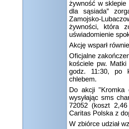
żywność w sklepie 
dla sąsiada” zorg
Zamojsko-Lubaczo
żywności, która 
uświadomienie społ
Akcję wsparł równi
Oficjalne zakończen
kościele pw. Matki
godz. 11:30, po k
chlebem.
Do akcji "Kromka 
wysyłając sms ch
72052 (koszt 2,46
Caritas Polska z d
W zbiórce udział wz