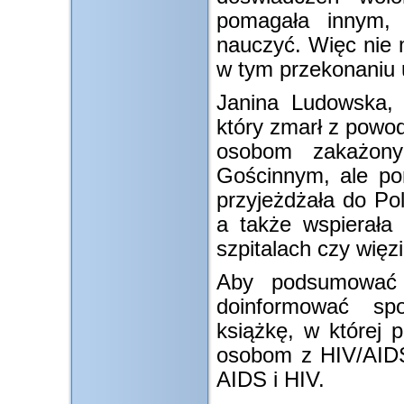
pomagała innym,
nauczyć. Więc nie 
w tym przekonaniu u
Janina Ludowska, 
który zmarł z powo
osobom zakażony
Gościnnym, ale po
przyjeżdżała do Pol
a także wspierała
szpitalach czy więz
Aby podsumować s
doinformować sp
książkę, w której 
osobom z HIV/AIDS 
AIDS i HIV.