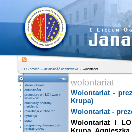
I LO Zamość
działalność uczniowska
wolontariat
menu
wolontariat
strona główna
aktualności
Wolontariat - pre
procedury w I LO i wzory
wniosków
Krupa)
standardy ochrony
małoletnich
Wolontariat - prez
rekrutacja 2026/2027
dyrekcja
statut
Wolontariat I L
program wychowawczo -
Krupa, Agnieszka
profilaktyczny