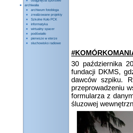
osiągnięcia sportowe
archiwalia
archiwum fotobloga
zrealizowane projekty
Szkolne Koło PCK
informatyka
wirtualny spacer
podświatło
pierwsze w eterze
słuchowisko radiowe
#KOMÓRKOMANI
30 października 20
fundacji DKMS, gdz
dawców szpiku. Re
przeprowadzeniu w
formularza z dany
śluzowej wewnętrzne