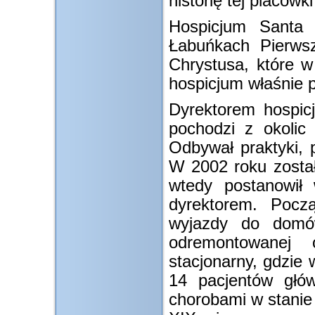
historię tej placówki
Hospicjum Santa
Łabuńkach Pierws
Chrystusa, które 
hospicjum właśnie
Dyrektorem hospicj
pochodzi z okolic 
Odbywał praktyki, 
W 2002 roku zosta
wtedy postanowił
dyrektorem. Pocz
wyjazdy do domó
odremontowanej o
stacjonarny, gdzie 
14 pacjentów głó
chorobami w stanie 