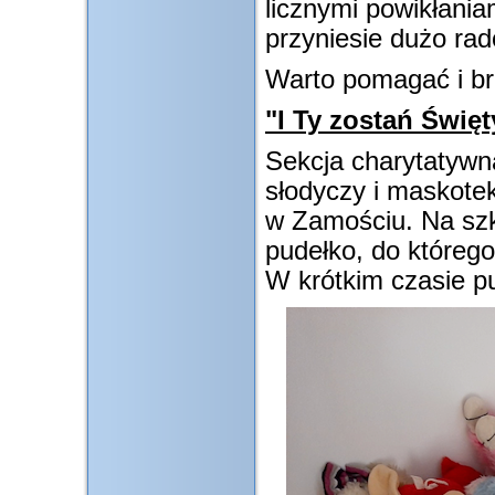
licznymi powikłania
przyniesie dużo rad
Warto pomagać i bra
"I Ty zostań Świę
Sekcja charytatywn
słodyczy i maskotek
w Zamościu. Na szk
pudełko, do któreg
W krótkim czasie pu