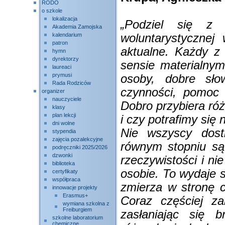
RODO
o szkole
lokalizacja
„Podziel się z
Akademia Zamojska
kalendarium
woluntarystycznej
patron
aktualne. Każdy z
hymn
dyrektorzy
sensie materialnym
laureaci
prymusi
osoby, dobre sł
Rada Rodziców
czynności, pomoc 
organizer
nauczyciele
Dobro przybiera róż
klasy
plan lekcji
i czy potrafimy się 
dni wolne
Nie wszyscy dost
stypendia
zajęcia pozalekcyjne
równym stopniu są 
podręczniki 2025/2026
dzwonki
rzeczywistości i n
biblioteka
osobie. To wydaje s
certyfikaty
współpraca
zmierza w stronę cał
innowacje projekty
Erasmus+
Coraz częściej z
wymiana szkolna z
Freiburgiem
zasłaniając się 
szkolne laboratorium
chemiczne