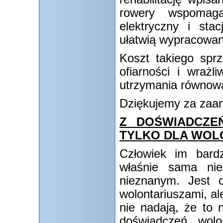
rowery wspomaga
elektryczny i stac
ułatwią wypracowan
Koszt takiego sprz
ofiarności i wrażl
utrzymania równowa
Dziękujemy za zaan
Z DOŚWIADCZE
TYLKO DLA WOL
Człowiek im bardz
właśnie sama nie
nieznanym. Jest c
wolontariuszami, al
nie nadają, że to 
doświadczeń wolo