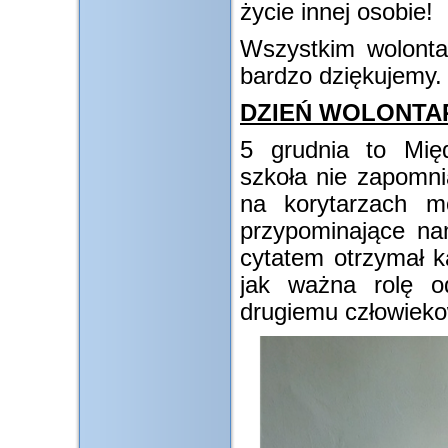
życie innej osobie!
Wszystkim wolontar
bardzo dziękujemy.
DZIEŃ WOLONTA
5 grudnia to Mię
szkoła nie zapomn
na korytarzach m
przypominające na
cytatem otrzymał k
jak ważna rolę 
drugiemu człowieko