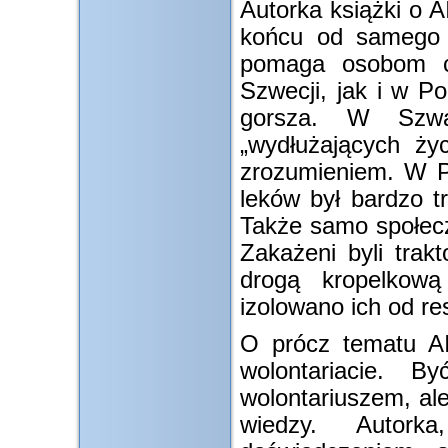
Autorka książki o 
końcu od samego p
pomaga osobom c
Szwecji, jak i w Po
gorsza. W Szwa
„wydłużających ży
zrozumieniem. W P
leków był bardzo tr
Także samo społecz
Zakażeni byli trak
drogą kropelkow
izolowano ich od r
O prócz tematu A
wolontariacie. 
wolontariuszem, ale
wiedzy. Autorka