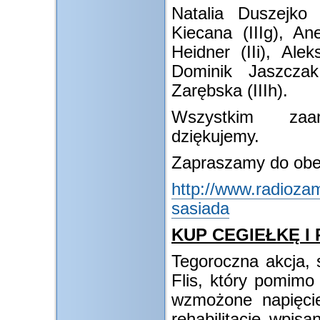
Natalia Duszejko (
Kiecana (IIIg), Ane
Heidner (IIi), Alek
Dominik Jaszczak
Zarębska (IIIh).
Wszystkim zaa
dziękujemy.
Zapraszamy do obejr
http://www.radioza
sasiada
KUP CEGIEŁKĘ I
Tegoroczna akcja, 
Flis, który pomimo
wzmożone napięcie
rehabilitację wpis