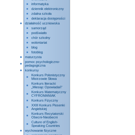
informatyka
dziennik elektroniczny
zdalna szkoła
deklaracja dostępności
działalność uczniowska
samorząd
podświatło
chór szkolny
wolontariat
blog
fotoblog
maturzysta
pomoc psychologiczno-
pedagogiczna
konkursy
Konkurs Polonistyczny
Mistrzowie Słowa
Konkurs literacki
„Miesiąc Opowiadań”
Konkurs Matematyczny
CYFROMANIAK
Konkurs Fizyczny
XXIII Konkurs Piosenki
Angielskiej
Konkurs Recytatorski
Obecni-Nieobecni
Culture of English-
Speaking Countries
wychowanie fizyczne