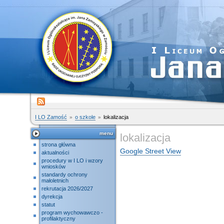
I LO Zamość
o szkole
lokalizacja
menu
lokalizacja
strona główna
Google Street View
aktualności
procedury w I LO i wzory
wniosków
standardy ochrony
małoletnich
rekrutacja 2026/2027
dyrekcja
statut
program wychowawczo -
profilaktyczny