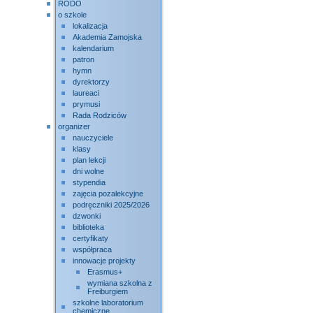
RODO
o szkole
lokalizacja
Akademia Zamojska
kalendarium
patron
hymn
dyrektorzy
laureaci
prymusi
Rada Rodziców
organizer
nauczyciele
klasy
plan lekcji
dni wolne
stypendia
zajęcia pozalekcyjne
podręczniki 2025/2026
dzwonki
biblioteka
certyfikaty
współpraca
innowacje projekty
Erasmus+
wymiana szkolna z
Freiburgiem
szkolne laboratorium
chemiczne