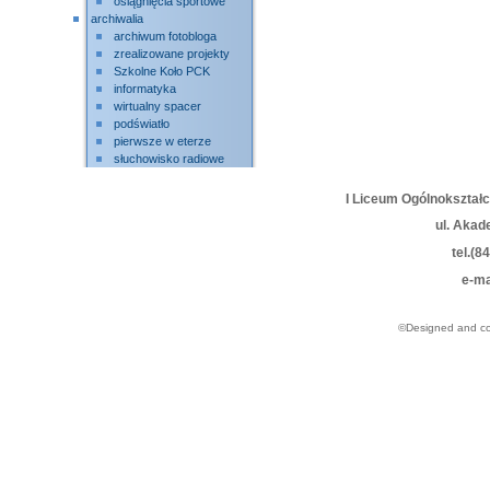
osiągnięcia sportowe
archiwalia
archiwum fotobloga
zrealizowane projekty
Szkolne Koło PCK
informatyka
wirtualny spacer
podświatło
pierwsze w eterze
słuchowisko radiowe
I Liceum Ogólnokształ
ul. Akad
tel.(8
e-ma
©Designed and c