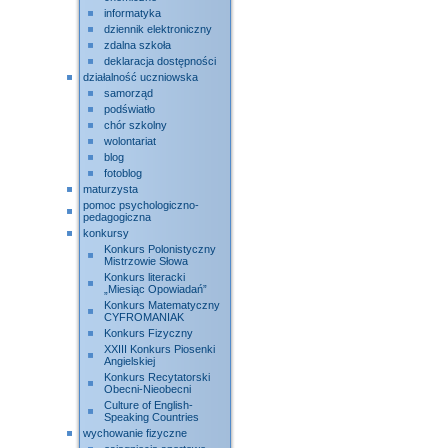
informatyka
dziennik elektroniczny
zdalna szkoła
deklaracja dostępności
działalność uczniowska
samorząd
podświatło
chór szkolny
wolontariat
blog
fotoblog
maturzysta
pomoc psychologiczno-
pedagogiczna
konkursy
Konkurs Polonistyczny
Mistrzowie Słowa
Konkurs literacki
„Miesiąc Opowiadań”
Konkurs Matematyczny
CYFROMANIAK
Konkurs Fizyczny
XXIII Konkurs Piosenki
Angielskiej
Konkurs Recytatorski
Obecni-Nieobecni
Culture of English-
Speaking Countries
wychowanie fizyczne