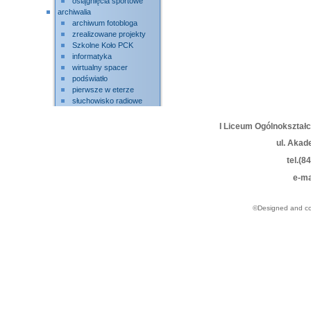
osiągnięcia sportowe
archiwalia
archiwum fotobloga
zrealizowane projekty
Szkolne Koło PCK
informatyka
wirtualny spacer
podświatło
pierwsze w eterze
słuchowisko radiowe
I Liceum Ogólnokształ
ul. Akad
tel.(8
e-ma
©Designed and c