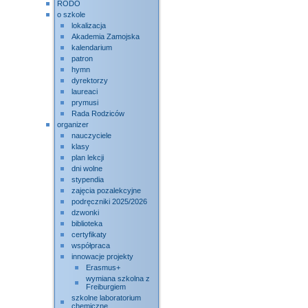
RODO
o szkole
lokalizacja
Akademia Zamojska
kalendarium
patron
hymn
dyrektorzy
laureaci
prymusi
Rada Rodziców
organizer
nauczyciele
klasy
plan lekcji
dni wolne
stypendia
zajęcia pozalekcyjne
podręczniki 2025/2026
dzwonki
biblioteka
certyfikaty
współpraca
innowacje projekty
Erasmus+
wymiana szkolna z
Freiburgiem
szkolne laboratorium
chemiczne