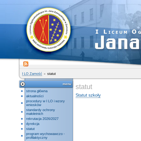
I LO Zamość
statut
menu
statut
strona główna
Statut szkoły
aktualności
procedury w I LO i wzory
wniosków
standardy ochrony
małoletnich
rekrutacja 2026/2027
dyrekcja
statut
program wychowawczo -
profilaktyczny