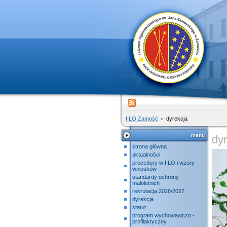
I LO Zamość
dyrekcja
menu
dy
strona główna
aktualności
procedury w I LO i wzory
wniosków
standardy ochrony
małoletnich
rekrutacja 2026/2027
dyrekcja
statut
program wychowawczo -
profilaktyczny