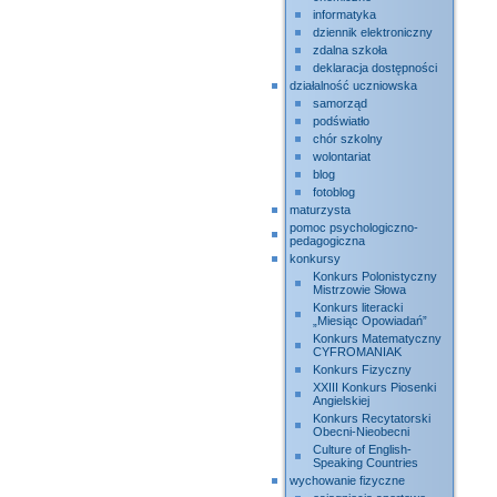
informatyka
dziennik elektroniczny
zdalna szkoła
deklaracja dostępności
działalność uczniowska
samorząd
podświatło
chór szkolny
wolontariat
blog
fotoblog
maturzysta
pomoc psychologiczno-
pedagogiczna
konkursy
Konkurs Polonistyczny
Mistrzowie Słowa
Konkurs literacki
„Miesiąc Opowiadań”
Konkurs Matematyczny
CYFROMANIAK
Konkurs Fizyczny
XXIII Konkurs Piosenki
Angielskiej
Konkurs Recytatorski
Obecni-Nieobecni
Culture of English-
Speaking Countries
wychowanie fizyczne