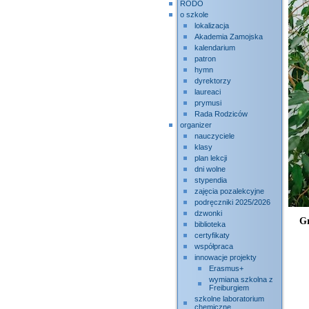
RODO
o szkole
lokalizacja
Akademia Zamojska
kalendarium
patron
hymn
dyrektorzy
laureaci
prymusi
Rada Rodziców
organizer
nauczyciele
klasy
plan lekcji
dni wolne
stypendia
zajęcia pozalekcyjne
podręczniki 2025/2026
dzwonki
Gr
biblioteka
certyfikaty
współpraca
innowacje projekty
Erasmus+
wymiana szkolna z
Freiburgiem
szkolne laboratorium
chemiczne