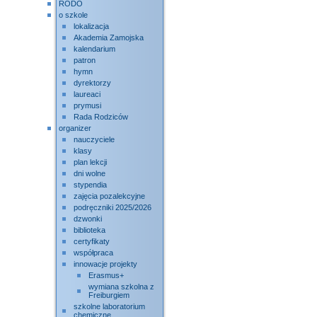
RODO
o szkole
lokalizacja
Akademia Zamojska
kalendarium
patron
hymn
dyrektorzy
laureaci
prymusi
Rada Rodziców
organizer
nauczyciele
klasy
plan lekcji
dni wolne
stypendia
zajęcia pozalekcyjne
podręczniki 2025/2026
dzwonki
biblioteka
certyfikaty
współpraca
innowacje projekty
Erasmus+
wymiana szkolna z
Freiburgiem
szkolne laboratorium
chemiczne