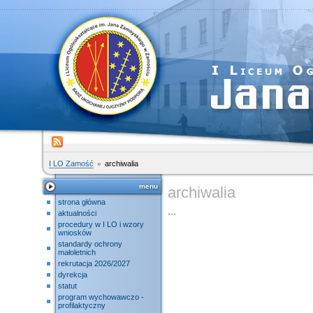
I LO Zamość
archiwalia
menu
archiwalia
strona główna
...
aktualności
procedury w I LO i wzory
wniosków
standardy ochrony
małoletnich
rekrutacja 2026/2027
dyrekcja
statut
program wychowawczo -
profilaktyczny