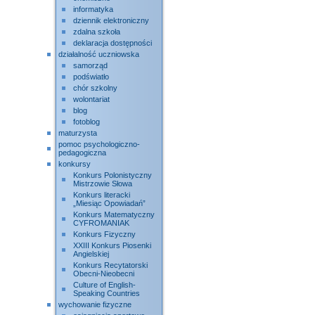
informatyka
dziennik elektroniczny
zdalna szkoła
deklaracja dostępności
działalność uczniowska
samorząd
podświatło
chór szkolny
wolontariat
blog
fotoblog
maturzysta
pomoc psychologiczno-
pedagogiczna
konkursy
Konkurs Polonistyczny
Mistrzowie Słowa
Konkurs literacki
„Miesiąc Opowiadań”
Konkurs Matematyczny
CYFROMANIAK
Konkurs Fizyczny
XXIII Konkurs Piosenki
Angielskiej
Konkurs Recytatorski
Obecni-Nieobecni
Culture of English-
Speaking Countries
wychowanie fizyczne