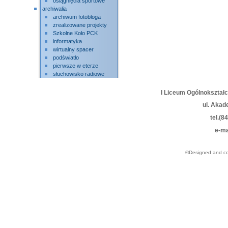
osiągnięcia sportowe
archiwalia
archiwum fotobloga
zrealizowane projekty
Szkolne Koło PCK
informatyka
wirtualny spacer
podświatło
pierwsze w eterze
słuchowisko radiowe
I Liceum Ogólnokształ
ul. Akad
tel.(8
e-ma
©Designed and c