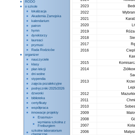
RODO
2023
Bedn
o szkole
lokalizacja
2022
Wybran
Akademia Zamojska
2021
Karab
kalendarium
2020
L
patron
hymn
2019
Róża
dyrektorzy
2018
Si
laureaci
2017
Rę
prymusi
Rada Rodziców
2016
Ciepl
organizer
Ka
nauczyciele
2015
Komisarc
klasy
2014
Ziółko
plan lekcji
dni wolne
Sa
stypendia
2013
Krze
zajęcia pozalekcyjne
Lep
podręczniki 2025/2026
dzwonki
2012
Mazurki
biblioteka
2011
Chmi
certyfikaty
2010
Sobes
współpraca
innowacje projekty
2009
Malo
Erasmus+
2008
Gó
wymiana szkolna z
2007
Kola
Freiburgiem
szkolne laboratorium
2006
Matysi
chemiczne