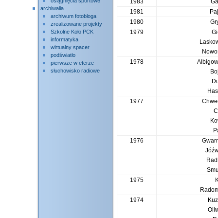
osiągnięcia sportowe
1983
Ga
archiwalia
1981
Pa
archiwum fotobloga
1980
Gr
zrealizowane projekty
Szkolne Koło PCK
1979
Gi
informatyka
Lasko
wirtualny spacer
Nowo
podświatło
1978
Albigow
pierwsze w eterze
słuchowisko radiowe
Bo
Du
Has
1977
Chwed
C
Ko
P
1976
Gwarn
Jóźw
Radl
Smu
1975
K
Radom
1974
Kuz
Oli