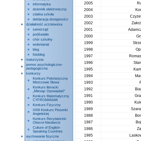
2005
Ru
informatyka
dziennik elektroniczny
2004
Ko
zdalna szkoła
2003
Czyże
deklaracja dostępności
2002
Zakrz
działalność uczniowska
samorząd
2001
Adamcz
podświatło
2000
Gr
chór szkolny
1999
Strz
wolontariat
1998
Op
blog
fotoblog
1997
Romas
maturzysta
1996
Star
pomoc psychologiczno-
pedagogiczna
1995
Kam
konkursy
1994
Ma
Konkurs Polonistyczny
Mistrzowie Słowa
1993
Konkurs literacki
1992
Bia
„Miesiąc Opowiadań”
1991
Gra
Konkurs Matematyczny
CYFROMANIAK
1990
Kul
Konkurs Fizyczny
1989
Szara
XXIII Konkurs Piosenki
Angielskiej
1988
Bon
Konkurs Recytatorski
1987
Bo
Obecni-Nieobecni
Culture of English-
1986
Za
Speaking Countries
1985
Lasko
wychowanie fizyczne