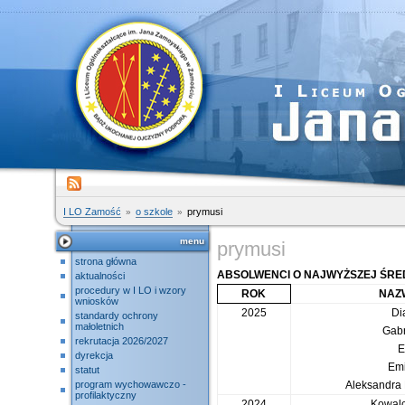
I LO Zamość
o szkole
prymusi
menu
prymusi
strona główna
ABSOLWENCI O NAJWYŻSZEJ ŚRE
aktualności
procedury w I LO i wzory
ROK
NAZW
wniosków
2025
Di
standardy ochrony
małoletnich
Gabr
rekrutacja 2026/2027
E
dyrekcja
Emi
statut
program wychowawczo -
Aleksandra 
profilaktyczny
2024
Kowalc