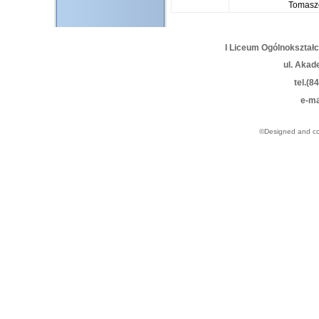
Tomasz
I Liceum Ogólnokształ
ul. Akad
tel.(8
e-ma
©Designed and c