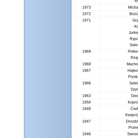
R
1973
Micha
1972
Brzó
1971
Gry
K
Jurki
Rypu
Sekr
1969
Polko
Rzą
1968
Macho
1967
Hajko
Pryst
1966
Sekr
Szy
1963
Gre
1950
Kopr
1949
Ćwi
Kasprz
1947
Drozdo
Prze
1946
Siero