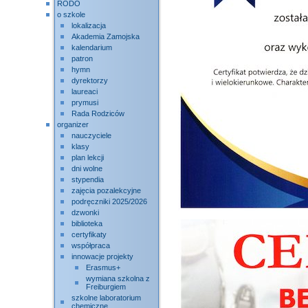
RODO
o szkole
lokalizacja
Akademia Zamojska
kalendarium
patron
hymn
dyrektorzy
laureaci
prymusi
Rada Rodziców
organizer
nauczyciele
klasy
plan lekcji
dni wolne
stypendia
zajęcia pozalekcyjne
podręczniki 2025/2026
dzwonki
biblioteka
certyfikaty
współpraca
innowacje projekty
Erasmus+
wymiana szkolna z
Freiburgiem
szkolne laboratorium
chemiczne