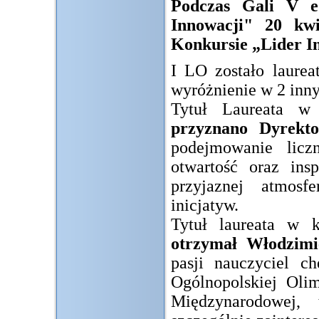
Podczas Gali V ed
Innowacji" 20 kwi
Konkursie „Lider I
I LO zostało laurea
wyróżnienie w 2 inny
Tytuł Laureata w
przyznano Dyrek
podejmowanie licz
otwartość oraz ins
przyjaznej atmosf
inicjatyw.
Tytuł laureata w 
otrzymał Włodzimi
pasji nauczyciel c
Ogólnopolskiej Oli
Międzynarodowej,