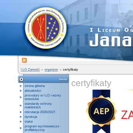
I LO Zamość
organizer
certyfikaty
menu
certyfikaty
strona główna
aktualności
procedury w I LO i wzory
wniosków
standardy ochrony
małoletnich
rekrutacja 2026/2027
dyrekcja
statut
program wychowawczo -
profilaktyczny