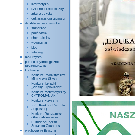
informatyka
dziennik elektroniczny
zdalna szkoła
deklaracja dostępności
działalność uczniowska
samorząd
podświatło
chór szkolny
wolontariat
blog
fotoblog
maturzysta
pomoc psychologiczno-
pedagogiczna
konkursy
Konkurs Polonistyczny
Mistrzowie Słowa
Konkurs literacki
„Miesiąc Opowiadań”
Konkurs Matematyczny
CYFROMANIAK
Konkurs Fizyczny
XXIII Konkurs Piosenki
Angielskiej
Konkurs Recytatorski
Obecni-Nieobecni
Culture of English-
Speaking Countries
wychowanie fizyczne