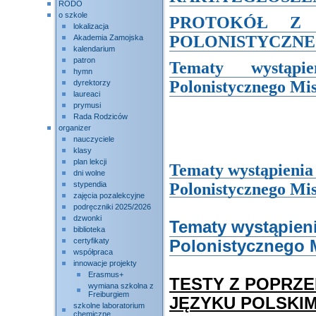
RODO
o szkole
PROTOKÓŁ Z 
lokalizacja
POLONISTYCZNE
Akademia Zamojska
kalendarium
patron
Tematy wystąpi
hymn
Polonistycznego Mis
dyrektorzy
laureaci
prymusi
Rada Rodziców
organizer
nauczyciele
klasy
plan lekcji
Tematy wystąpienia 
dni wolne
stypendia
Polonistycznego Mi
zajęcia pozalekcyjne
podręczniki 2025/2026
dzwonki
Tematy wystąpieni
biblioteka
certyfikaty
Polonistycznego M
współpraca
innowacje projekty
Erasmus+
TESTY Z POPRZE
wymiana szkolna z
Freiburgiem
JĘZYKU POLSKI
szkolne laboratorium
chemiczne