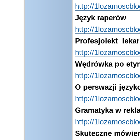
http://1lozamoscbl
Język raperów
http://1lozamoscbl
Profesjolekt lekar
http://1lozamoscbl
Wędrówka po etym
http://1lozamoscbl
O perswazji język
http://1lozamoscbl
Gramatyka w rekl
http://1lozamoscbl
Skuteczne mówien