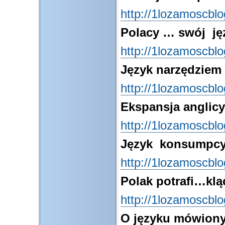
http://1lozamoscbl
Polacy … swój ję
http://1lozamoscbl
Język narzędziem 
http://1lozamoscbl
Ekspansja angli
http://1lozamoscbl
Język konsumpcy
http://1lozamoscbl
Polak potrafi…klą
http://1lozamoscbl
O języku mówion