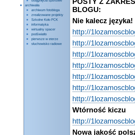
POSTY Z ZAKRES
osiągnięcia sportowe
archiwalia
BLOGU:
archiwum fotobloga
zrealizowane projekty
Nie kalecz języka
Szkolne Koło PCK
informatyka
wirtualny spacer
http://1lozamoscbl
podświatło
pierwsze w eterze
http://1lozamoscbl
słuchowisko radiowe
http://1lozamoscbl
http://1lozamoscbl
http://1lozamoscbl
http://1lozamoscbl
http://1lozamoscbl
Wtórność kiczu
http://1lozamoscbl
Nowa jakość pols