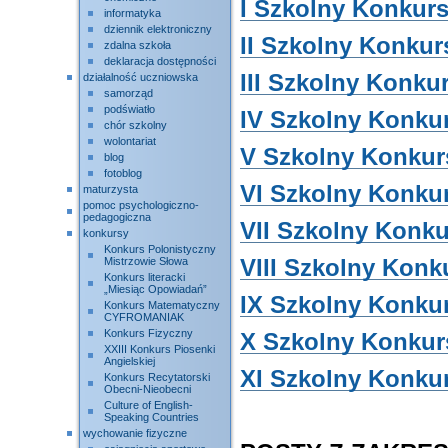
I Szkolny Konkur
informatyka
dziennik elektroniczny
II Szkolny Konkur
zdalna szkoła
deklaracja dostępności
III Szkolny Konku
działalność uczniowska
samorząd
podświatło
IV Szkolny Konku
chór szkolny
wolontariat
V Szkolny Konkur
blog
fotoblog
VI Szkolny Konku
maturzysta
pomoc psychologiczno-
pedagogiczna
VII Szkolny Konk
konkursy
Konkurs Polonistyczny
Mistrzowie Słowa
VIII Szkolny Konk
Konkurs literacki
„Miesiąc Opowiadań”
IX Szkolny Konku
Konkurs Matematyczny
CYFROMANIAK
Konkurs Fizyczny
X Szkolny Konkur
XXIII Konkurs Piosenki
Angielskiej
XI Szkolny Konku
Konkurs Recytatorski
Obecni-Nieobecni
Culture of English-
Speaking Countries
wychowanie fizyczne