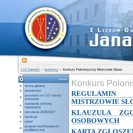
I LO Zamość
konkursy
Konkurs Polonistyczny Mistrzowie Słowa
menu
Konkurs Poloni
strona główna
aktualności
REGULAMIN 
procedury w I LO i wzory
wniosków
MISTRZOWIE SŁ
standardy ochrony
małoletnich
KLAUZULA ZG
rekrutacja 2026/2027
dyrekcja
OSOBOWYCH
statut
program wychowawczo -
KARTA ZGŁOSZE
profilaktyczny