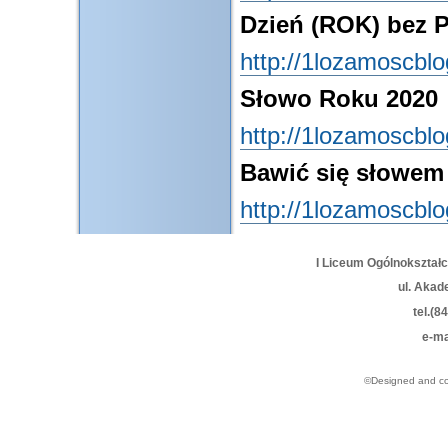
Dzień (ROK) bez 
http://1lozamoscbl
Słowo Roku 2020
http://1lozamoscbl
Bawić się słowem
http://1lozamoscbl
I Liceum Ogólnokształ
ul. Akad
tel.(8
e-ma
©Designed and c